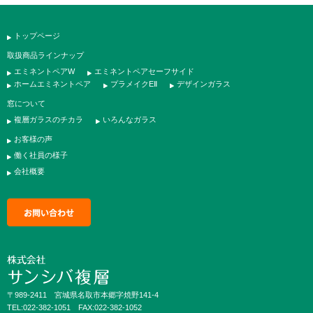
トップページ
取扱商品ラインナップ
エミネントペアW
エミネントペアセーフサイド
ホームエミネントペア
プラメイクEⅡ
デザインガラス
窓について
複層ガラスのチカラ
いろんなガラス
お客様の声
働く社員の様子
会社概要
〒989-2411 宮城県名取市本郷字焼野141-4
TEL:022-382-1051 FAX:022-382-1052