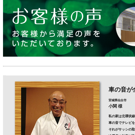
車の音が
宮城県仙台市
小関 様
私の家は北環状線
車の音でテレビを
それがサッシの取